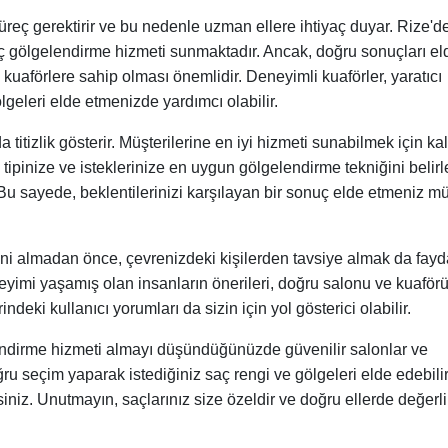
reç gerektirir ve bu nedenle uzman ellere ihtiyaç duyar. Rize'd
aç gölgelendirme hizmeti sunmaktadır. Ancak, doğru sonuçları el
kuaförlere sahip olması önemlidir. Deneyimli kuaförler, yaratıcı
ölgeleri elde etmenizde yardımcı olabilir.
 titizlik gösterir. Müşterilerine en iyi hizmeti sunabilmek için kali
ç tipinize ve isteklerinize en uygun gölgelendirme tekniğini beli
 Bu sayede, beklentilerinizi karşılayan bir sonuç elde etmeniz 
ni almadan önce, çevrenizdeki kişilerden tavsiye almak da fayd
eneyimi yaşamış olan insanların önerileri, doğru salonu ve kuaför
ndeki kullanıcı yorumları da sizin için yol gösterici olabilir.
endirme hizmeti almayı düşündüğünüzde güvenilir salonlar ve
ru seçim yaparak istediğiniz saç rengi ve gölgeleri elde edebilir
iniz. Unutmayın, saçlarınız size özeldir ve doğru ellerde değerli