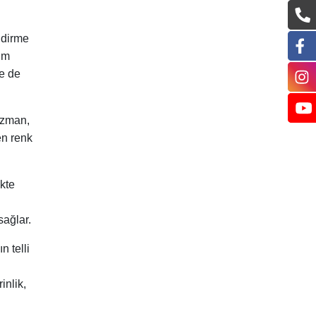
ndirme
nüm
e de
uzman,
en renk
kte
sağlar.
n telli
inlik,