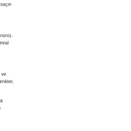
 saçın
rsiniz.
umral
 ve
enkler,
ak
ı