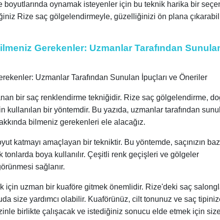
ve boyutlarında oynamak isteyenler için bu teknik harika bir seçen
ğiniz Rize saç gölgelendirmeyle, güzelliğinizi ön plana çıkarabil
ilmeniz Gerekenler: Uzmanlar Tarafından Sunula
ekenler: Uzmanlar Tarafından Sunulan İpuçları ve Öneriler
nan bir saç renklendirme tekniğidir. Rize saç gölgelendirme, do
n kullanılan bir yöntemdir. Bu yazıda, uzmanlar tarafından sunu
hakkında bilmeniz gerekenleri ele alacağız.
oyut katmayı amaçlayan bir tekniktir. Bu yöntemde, saçınızın baz
onlarda boya kullanılır. Çeşitli renk geçişleri ve gölgeler
görünmesi sağlanır.
mek için uzman bir kuaföre gitmek önemlidir. Rize'deki saç salongl
da size yardımcı olabilir. Kuaförünüz, cilt tonunuz ve saç tipini
le birlikte çalışacak ve istediğiniz sonucu elde etmek için siz