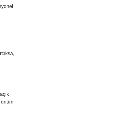
esyonel
ırcıksa,
 açık
görünüm