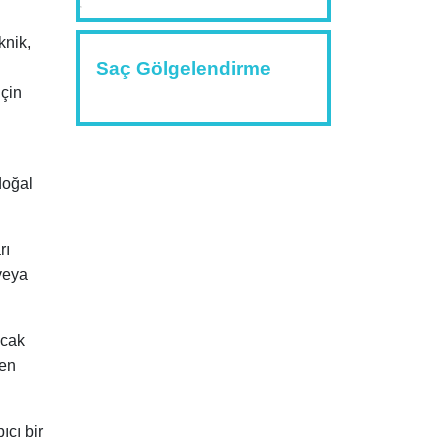
knik,
Saç Gölgelendirme
için
doğal
rı
 veya
acak
 en
ıcı bir