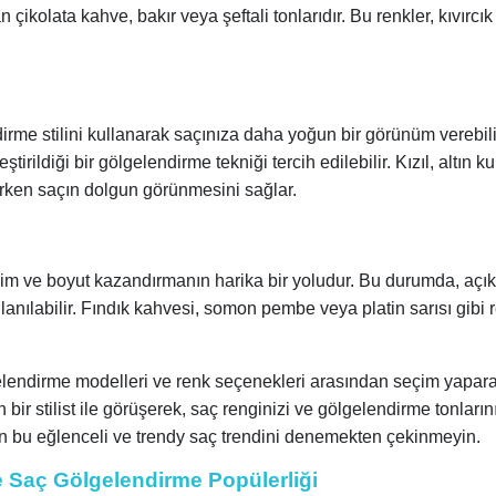
ikolata kahve, bakır veya şeftali tonlarıdır. Bu renkler, kıvırcık
dirme stilini kullanarak saçınıza daha yoğun bir görünüm verebili
tirildiği bir gölgelendirme tekniği tercih edilebilir. Kızıl, altın k
tarken saçın dolgun görünmesini sağlar.
im ve boyut kazandırmanın harika bir yoludur. Bu durumda, açık
llanılabilir. Fındık kahvesi, somon pembe veya platin sarısı gibi r
gelendirme modelleri ve renk seçenekleri arasından seçim yapar
 bir stilist ile görüşerek, saç renginizi ve gölgelendirme tonların
 için bu eğlenceli ve trendy saç trendini denemekten çekinmeyin.
e Saç Gölgelendirme Popülerliği