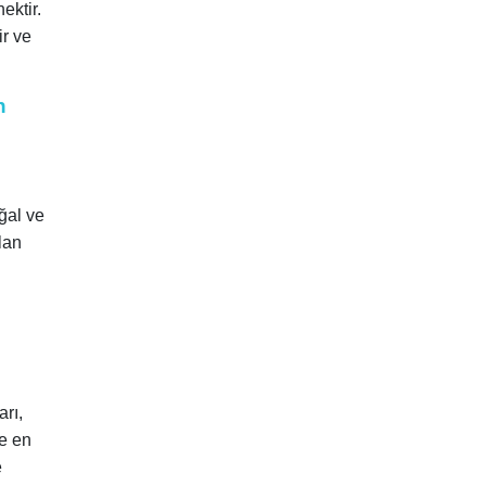
ektir.
ir ve
n
ğal ve
lan
arı,
ze en
e