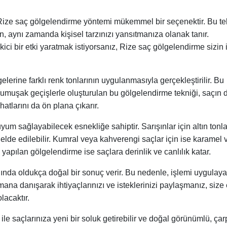
, Rize saç gölgelendirme yöntemi mükemmel bir seçenektir. Bu te
, aynı zamanda kişisel tarzınızı yansıtmanıza olanak tanır.
kici bir etki yaratmak istiyorsanız, Rize saç gölgelendirme sizin 
elerine farklı renk tonlarının uygulanmasıyla gerçekleştirilir. Bu
 Yumuşak geçişlerle oluşturulan bu gölgelendirme tekniği, saçın 
atlarını da ön plana çıkarır.
um sağlayabilecek esnekliğe sahiptir. Sarışınlar için altın tonla
ı elde edilebilir. Kumral veya kahverengi saçlar için ise karamel
a yapılan gölgelendirme ise saçlara derinlik ve canlılık katar.
ında oldukça doğal bir sonuç verir. Bu nedenle, işlemi uygulay
zmana danışarak ihtiyaçlarınızı ve isteklerinizi paylaşmanız, size
lacaktır.
e saçlarınıza yeni bir soluk getirebilir ve doğal görünümlü, çarp