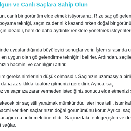
lgun ve Canlı Saçlara Sahip Olun
un, canlı bir görünüm elde etmek istiyorsanız, Rize saç gölgele
ç boyama tekniği, saçınıza derinlik kazandırırken doğal bir görü
in idealdir, hem de daha aydınlık renklere yönelmek isteyenler
inde uygulandığında büyüleyici sonuçlar verir. İşlem sırasında 
e en uygun olan gölgelendirme tekniğini belirler. Ardından, seçil
ın hacmini ve canlılığını artırır.
ım gereksinimlerinin düşük olmasıdır. Saçınızın uzamasıyla birli
daha az sıklıkla kuaföre gitmenizi gerektirir. Ayrıca, saç
ez ve saçınıza zarar vermeden istediğiniz sonucu elde etmenizi 
ecek bir saç stili yaratmak mümkündür. İster ince telli, ister kalı
 hacmi verirken saçlarınızın doğal görünümünü korur. Ayrıca, saç
acağını da belirtmek önemlidir. Saçınızdaki renk geçişleri ve der
 sağlar.