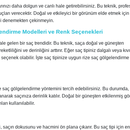
ınızı daha dolgun ve canlı hale getirebilirsiniz. Bu teknik, prof
çları verecektir. Doğal ve etkileyici bir görünüm elde etmek için
ini denemekten çekinmeyin.
endirme Modelleri ve Renk Seçenekleri
le gelen bir saç trendidir. Bu teknik, saça doğal ve güneşten
tliliğini ve derinliğini arttırır. Eğer saç tipiniz dalgalı veya kıv
seçenek olabilir. İşte saç tipinize uygun rize saç gölgelendirme
e saç gölgelendirme yöntemini tercih edebilirsiniz. Bu durumda,
narak saçınıza derinlik katılır. Doğal bir güneşten etkilenmiş 
arı kullanılabilir.
, saçın dokusunu ve hacmini ön plana çıkarır. Bu saç tipi için en