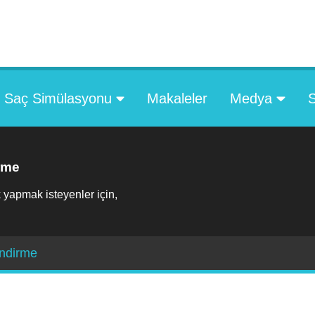
Saç Simülasyonu
Makaleler
Medya
rme
 yapmak isteyenler için,
endirme