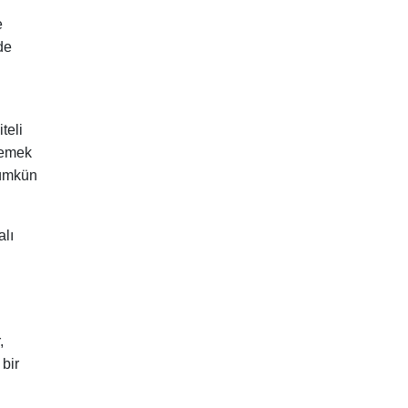
e
de
teli
rlemek
mümkün
alı
ü
,
 bir