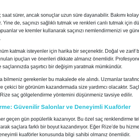
ç saat sürer, ancak sonuçlar uzun süre dayanabilir. Bakımı kolay
 Yine de, saçınızı sağlıklı tutmak ve renkleri canlı tutmak için d
puanlar ve kremler kullanarak saçınızı nemlendirmenizi ve gün
.
m katmak isteyenler için harika bir seçenektir. Doğal ve zarif bir
nulan ipuçları ve önerileri dikkate almanız önemlidir. Profesyon
e saçlarınızda şaşırtıcı bir değişim yaratmak mümkündür.
 bilmeniz gerekenler bu makalede ele alındı. Uzmanlar tarafın
 ve çekici bir görünüm kazandırmada size yardımcı olacaktır. Saçl
, Rize saç gölgelendirme yöntemini düşünmeniz tavsiye edilir.
me: Güvenilir Salonlar ve Deneyimli Kuaförler
er geçen gün popülerlik kazanıyor. Bu özel saç renklendirme te
yarak saçlara farklı bir boyut kazandırıyor. Eğer Rize'de bu hizme
eneyimli kuaförler konusunda bilgi sahibi olmanız önemlidir.