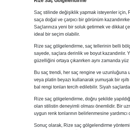
Rize Saç Gölgelendirme
Saç stilinde değişiklik yapmak isteyenler için
saça doğal ve çarpıcı bir görünüm kazandırırken
Saçlarınıza yeni bir soluk getirmek ve dikkat çe
ideal bir seçim olabilir.
Rize saç gölgelendirme, saç tellerinin belli bölg
sayede, saçlara derinlik ve boyut kazandırılır.
güzelliğini ortaya çıkarırken aynı zamanda yüz h
Bu saç trendi, her saç rengine ve uzunluğuna uy
veya platin beyazı kullanarak yumuşak bir ışılt
bal rengi tonları tercih edilebilir. Siyah saçlard
Rize saç gölgelendirme, doğru şekilde yapıldığ
olan stilistin deneyimli olması önemlidir. Bir u
uygun renk tonlarının belirlenmesine yardımcı o
Sonuç olarak, Rize saç gölgelendirme yöntemi il