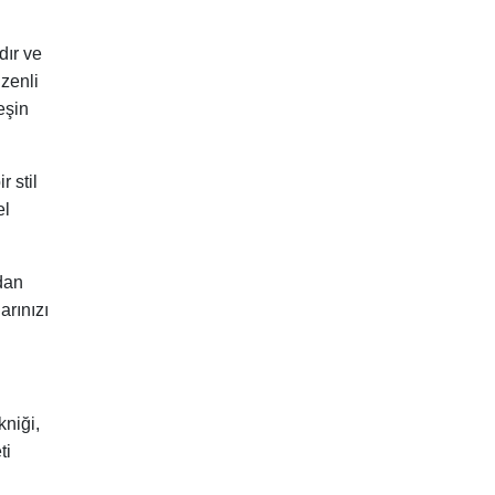
dır ve
üzenli
eşin
 stil
el
dan
arınızı
kniği,
ti