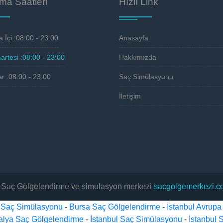
ma Saatleri
Hızlı Link
 İçi :
08:00 - 23:00
Anasayfa
rtesi :
08:00 - 23:00
Hakkımızda
r :
08:00 - 23:00
Saç Simülasyonu
İletişim
r Saç Gölgelendirme ve simulasyon merkezi
sacgolgemerkezi.c
 Saç Simülasyonu
-
Bursa Saç Gölgelendirme
-
İstanbul Avrup
alya Saç Gölgelendirme
-
İstanbul Saç Simülasyonu
-
İstanbul 