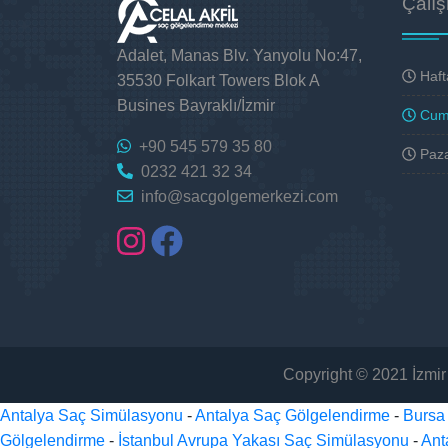
Çalış
Adalet, Manas Blv. Yanyolu No:47,
Hafta
35530 Folkart Towers Blok A
Busines Bayraklı/İzmir
Cuma
+90 545 579 35 80
Paza
0232 421 32 34
info@sacgolgemerkezi.com
Copyright © 2021 İzmi
Antalya Saç Simülasyonu
-
Antalya Saç Gölgelendirme
-
Bursa
Gölgelendirme
-
İstanbul Avrupa Yakası Saç Simülasyonu
-
Ant