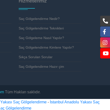
Hizmetlerimiz
Saç Gölgelendirme Nedir?
Saç Gölgelendirme Teknikleri
Saç Gölgeleme Nasıl Yapılır?
Saç Gölgelendirme Kimlere Yapılır?
Sıkça Sorulan Sorular
Saç Gölgelendirme Hazır çim
om
Tüm Hakları saklıdır.
a Yakası Saç Gölgelendirme
-
İstanbul Anadolu Yakası Saç
Saç Gölgelendirme