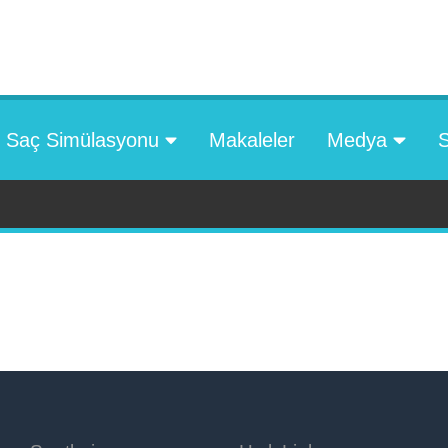
Saç Simülasyonu
Makaleler
Medya