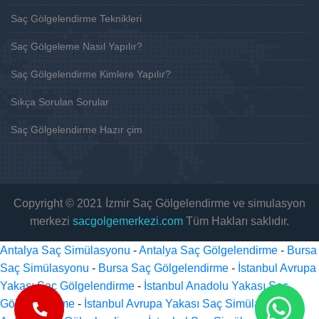
Saç Gölgelendirme Teknikleri
Saç Gölgeleme Nasıl Yapılır?
Saç Gölgelendirme Kimlere Yapılır?
Sıkça Sorulan Sorular
Saç Gölgelendirme Hazır çim
Copyright © 2021 İzmir Saç Gölgelendirme ve simulasyon
merkezi
sacgolgemerkezi.com
Tüm Hakları saklıdır.
Antalya Saç Simülasyonu
-
Antalya Saç Gölgelendirme
-
Bursa
Saç Simülasyonu
-
Bursa Saç Gölgelendirme
-
İstanbul Avrupa
Yakası Saç Gölgelendirme
-
İstanbul Anadolu Yakası Saç
Gölgelendirme
-
İstanbul Avrupa Yakası Saç Simülasyonu
-