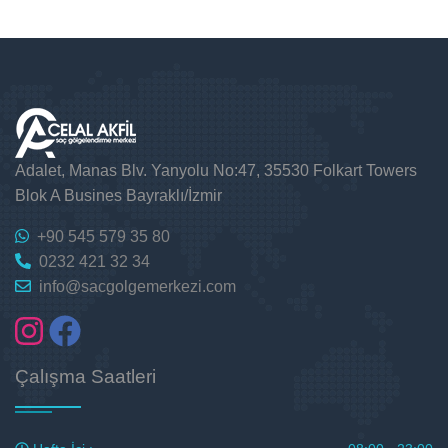
Adalet, Manas Blv. Yanyolu No:47, 35530 Folkart Towers
Blok A Busines Bayraklı/İzmir
+90 545 579 35 80
0232 421 32 34
info@sacgolgemerkezi.com
Çalışma Saatleri