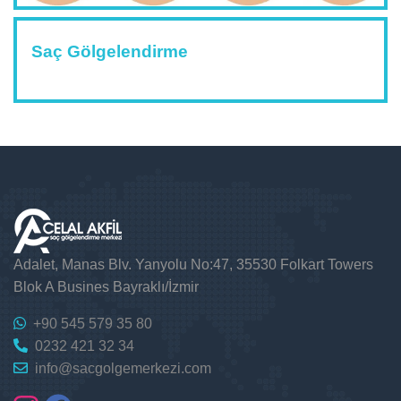
Saç Gölgelendirme
Adalet, Manas Blv. Yanyolu No:47, 35530 Folkart Towers
Blok A Busines Bayraklı/İzmir
+90 545 579 35 80
0232 421 32 34
info@sacgolgemerkezi.com