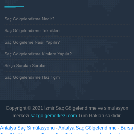
Saç Gölgelendirme Nedir?
Saç Gölgelendirme Teknikleri
Saç Gölgeleme Nasıl Yapılır?
Saç Gölgelendirme Kimlere Yapılır?
Sıkça Sorulan Sorular
Saç Gölgelendirme Hazır çim
Copyright © 2021 İzmir Saç Gölgelendirme ve simulasyon
merkezi
sacgolgemerkezi.com
Tüm Hakları saklıdır.
Antalya Saç Simülasyonu
-
Antalya Saç Gölgelendirme
-
Bursa