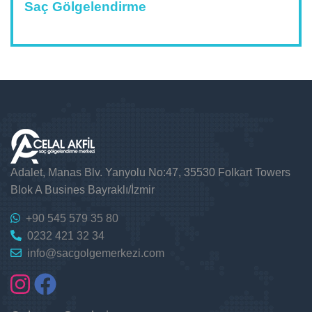
Saç Gölgelendirme
Adalet, Manas Blv. Yanyolu No:47, 35530 Folkart Towers
Blok A Busines Bayraklı/İzmir
+90 545 579 35 80
0232 421 32 34
info@sacgolgemerkezi.com