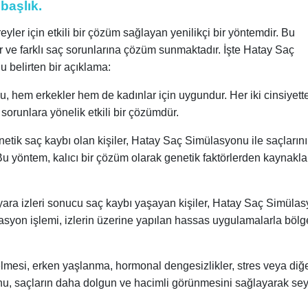
başlık.
er için etkili bir çözüm sağlayan yenilikçi bir yöntemdir. Bu
dir ve farklı saç sorunlarına çözüm sunmaktadır. İşte Hatay Saç
 belirten bir açıklama:
, hem erkekler hem de kadınlar için uygundur. Her iki cinsiyett
sorunlara yönelik etkili bir çözümdür.
etik saç kaybı olan kişiler, Hatay Saç Simülasyonu ile saçların
 Bu yöntem, kalıcı bir çözüm olarak genetik faktörlerden kaynakl
 yara izleri sonucu saç kaybı yaşayan kişiler, Hatay Saç Simüla
lasyon işlemi, izlerin üzerine yapılan hassas uygulamalarla bölg
lmesi, erken yaşlanma, hormonal dengesizlikler, stres veya diğ
syonu, saçların daha dolgun ve hacimli görünmesini sağlayarak se