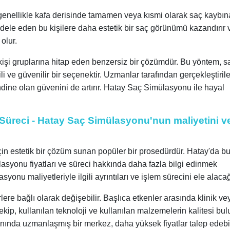
ı, genellikle kafa derisinde tamamen veya kısmi olarak saç kaybın
dele eden bu kişilere daha estetik bir saç görünümü kazandırır 
olur.
şi gruplarına hitap eden benzersiz bir çözümdür. Bu yöntem, s
i ve güvenilir bir seçenektir. Uzmanlar tarafından gerçekleştiril
ndine olan güvenini de artırır. Hatay Saç Simülasyonu ile hayal
Süreci - Hatay Saç Simülasyonu'nun maliyetini v
in estetik bir çözüm sunan popüler bir prosedürdür. Hatay'da b
asyonu fiyatları ve süreci hakkında daha fazla bilgi edinmek
onu maliyetleriyle ilgili ayrıntıları ve işlem sürecini ele alacağ
rlere bağlı olarak değişebilir. Başlıca etkenler arasında klinik ve
kip, kullanılan teknoloji ve kullanılan malzemelerin kalitesi bul
lanında uzmanlaşmış bir merkez, daha yüksek fiyatlar talep edebil