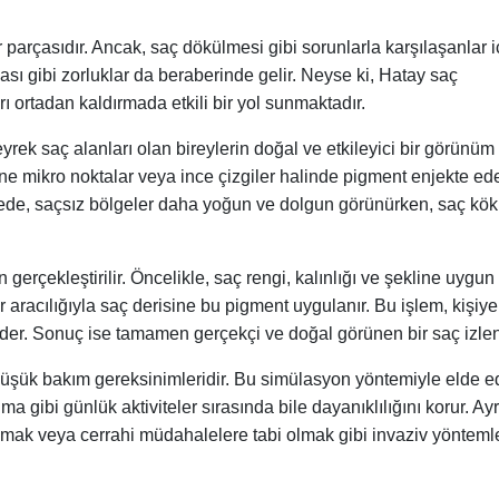
bir parçasıdır. Ancak, saç dökülmesi gibi sorunlarla karşılaşanlar i
ı gibi zorluklar da beraberinde gelir. Neyse ki, Hatay saç
ı ortadan kaldırmada etkili bir yol sunmaktadır.
ek saç alanları olan bireylerin doğal ve etkileyici bir görünüm
ine mikro noktalar veya ince çizgiler halinde pigment enjekte ed
yede, saçsız bölgeler daha yoğun ve dolgun görünürken, saç kökl
gerçekleştirilir. Öncelikle, saç rengi, kalınlığı ve şekline uygun
ör aracılığıyla saç derisine bu pigment uygulanır. Bu işlem, kişiye
t eder. Sonuç ise tamamen gerçekçi ve doğal görünen bir saç izlen
düşük bakım gereksinimleridir. Bu simülasyon yöntemiyle elde e
ibi günlük aktiviteler sırasında bile dayanıklılığını korur. Ayr
 almak veya cerrahi müdahalelere tabi olmak gibi invaziv yönteml