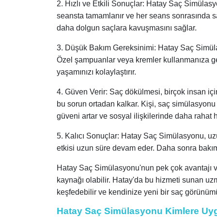
2. Hızlı ve Etkili Sonuçlar: Hatay Saç Simülasyo
seansta tamamlanır ve her seans sonrasında saç
daha dolgun saçlara kavuşmasını sağlar.
3. Düşük Bakım Gereksinimi: Hatay Saç Simülas
Özel şampuanlar veya kremler kullanmanıza gerek
yaşamınızı kolaylaştırır.
4. Güven Verir: Saç dökülmesi, birçok insan i
bu sorun ortadan kalkar. Kişi, saç simülasyon
güveni artar ve sosyal ilişkilerinde daha rahat 
5. Kalıcı Sonuçlar: Hatay Saç Simülasyonu, uzu
etkisi uzun süre devam eder. Daha sonra bakım s
Hatay Saç Simülasyonu'nun pek çok avantajı va
kaynağı olabilir. Hatay'da bu hizmeti sunan u
keşfedebilir ve kendinize yeni bir saç görünümü
Hatay Saç Simülasyonu Kimlere Uyg