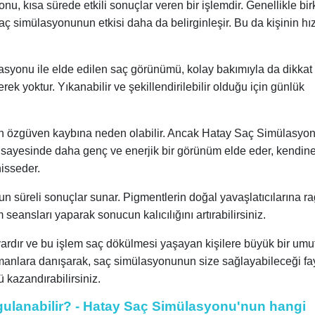
nu, kısa sürede etkili sonuçlar veren bir işlemdir. Genellikle bi
 simülasyonunun etkisi daha da belirginleşir. Bu da kişinin hı
yonu ile elde edilen saç görünümü, kolay bakımıyla da dikkat 
 yoktur. Yıkanabilir ve şekillendirilebilir olduğu için günlük
çin özgüven kaybına neden olabilir. Ancak Hatay Saç Simülasyon
u sayesinde daha genç ve enerjik bir görünüm elde eder, kendin
hisseder.
n süreli sonuçlar sunar. Pigmentlerin doğal yavaşlatıcılarına r
eansları yaparak sonucun kalıcılığını artırabilirsiniz.
rdır ve bu işlem saç dökülmesi yaşayan kişilere büyük bir umu
zmanlara danışarak, saç simülasyonunun size sağlayabileceği fa
 kazandırabilirsiniz.
ulanabilir? - Hatay Saç Simülasyonu'nun hangi