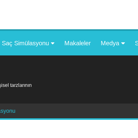
Saç Simülasyonu
Makaleler
Medya
sel tarzlarının
asyonu