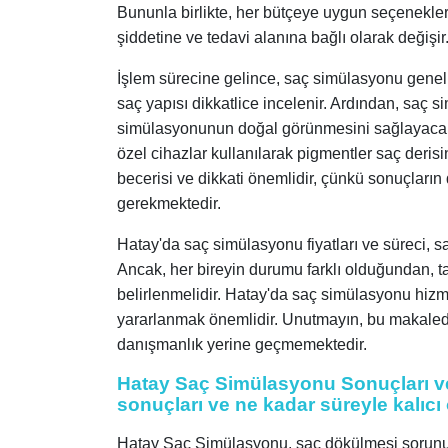
Bununla birlikte, her bütçeye uygun seçenekler
şiddetine ve tedavi alanına bağlı olarak değişir
İşlem sürecine gelince, saç simülasyonu genelli
saç yapısı dikkatlice incelenir. Ardından, saç
simülasyonunun doğal görünmesini sağlayacak re
özel cihazlar kullanılarak pigmentler saç derisi
becerisi ve dikkati önemlidir, çünkü sonuçları
gerekmektedir.
Hatay'da saç simülasyonu fiyatları ve süreci, s
Ancak, her bireyin durumu farklı olduğundan, t
belirlenmelidir. Hatay'da saç simülasyonu hizm
yararlanmak önemlidir. Unutmayın, bu makalede 
danışmanlık yerine geçmemektedir.
Hatay Saç Simülasyonu Sonuçları ve 
sonuçları ve ne kadar süreyle kalıcı
Hatay Saç Simülasyonu, saç dökülmesi sorunu y