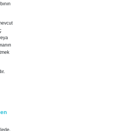
ybının
 mevcut
ç
veya
zmanın
etmek
ır.
len
lede,