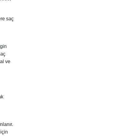
ere saç
rgin
saç
al ve
ak
nlanır.
için