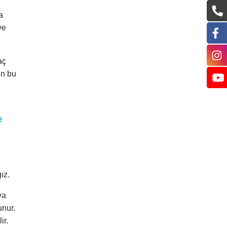
a
ve
aç
en bu
e
u
ız.
ya
unur.
ir.