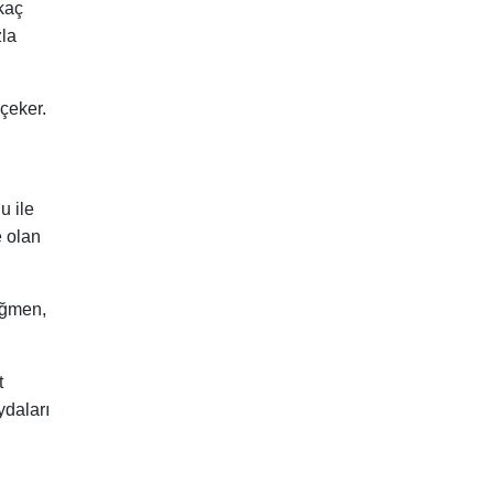
rkaç
zla
çeker.
u ile
e olan
ağmen,
t
ydaları