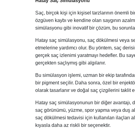
Hatay Saç Simülasyonu
Saç, birçok kişi için kişisel tarzlarının önemli 
özgüven kaybı ve kendine olan saygının azalmas
simülasyonu gibi inovatif bir çözüm, bu sorunlar
Hatay saç simülasyonu, saç dökülmesi veya seyr
etmelerine yardımcı olur. Bu yöntem, saç deris
gerçek saç izlenimi yaratmayı hedefler. Bu sa
gerçekten saçlıymış gibi algılanır.
Bu simülasyon işlemi, uzman bir ekip tarafından 
bir pigment seçilir. Daha sonra, özel bir enjekt
olarak tasarlanır ve doğal saç çizgilerini takli
Hatay saç simülasyonunun bir diğer avantajı, 
saç görünümü, yüzme, spor yapma veya duş alma g
saç dökülmesi tedavisi için kullanılan ilaçları
kıyasla daha az riskli bir seçenektir.