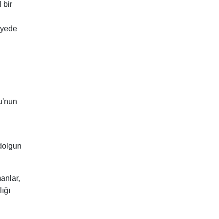
 bir
iyede
u'nun
 dolgun
anlar,
ığı