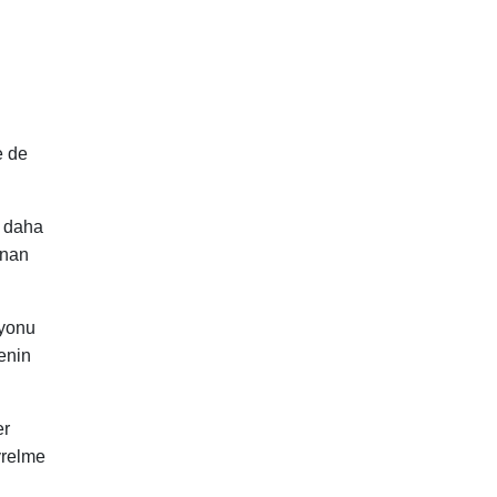
e de
ı daha
anan
syonu
enin
er
yrelme