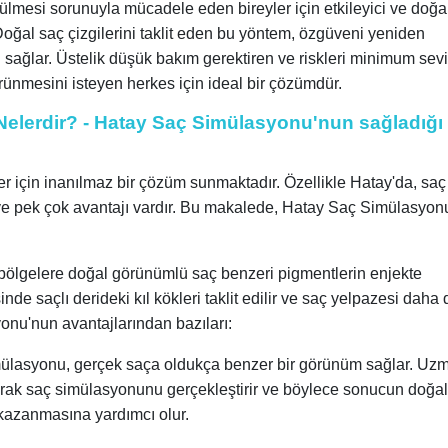
mesi sorunuyla mücadele eden bireyler için etkileyici ve doğal
oğal saç çizgilerini taklit eden bu yöntem, özgüveni yeniden
 sağlar. Üstelik düşük bakım gerektiren ve riskleri minimum sev
rünmesini isteyen herkes için ideal bir çözümdür.
Nelerdir? - Hatay Saç Simülasyonu'nun sağladığı
 için inanılmaz bir çözüm sunmaktadır. Özellikle Hatay'da, saç
ve pek çok avantajı vardır. Bu makalede, Hatay Saç Simülasyon
bölgelere doğal görünümlü saç benzeri pigmentlerin enjekte
nde saçlı derideki kıl kökleri taklit edilir ve saç yelpazesi daha
yonu'nun avantajlarından bazıları:
ülasyonu, gerçek saça oldukça benzer bir görünüm sağlar. Uzm
arak saç simülasyonunu gerçekleştirir ve böylece sonucun doğall
 kazanmasına yardımcı olur.