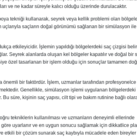
ı ve ne kadar süreyle kalıcı olduğu üzerinde durulacaktır.
oya tekniği kullanarak, seyrek veya kellik problemi olan bölgel
em uçlarıyla saçların doğal görünümü sağlanan bir simülasyon ile
ça etkileyicidir. İşlemin yapıldığı bölgelerdeki saç çizgisi beli
lar. Seyrek alanlarda oluşan kel bölgeler kapatılır ve doğal bir 
şiye özel tasarlanan bir işlem olduğu için sonuçlar tamamen doğ
a önemli bir faktördür. İşlem, uzmanlar tarafından profesyonelce
lmektedir. Genellikle, simülasyon işlemi uygulanan bölgelerdeki
r. Bu süre, kişinin saç yapısı, cilt tipi ve bakım rutinine bağlı olar
oğru tekniklerin kullanılması ve uzmanların deneyimli ellerinde
ına göre uyarlanır ve en uygun sonucu sağlamak için dikkatlice pla
 etkili bir çözüm sunarak saç kaybıyla mücadele eden bireyler 