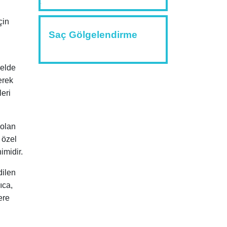
çin
Saç Gölgelendirme
 elde
erek
eri
 olan
 özel
imidir.
dilen
ıca,
ere