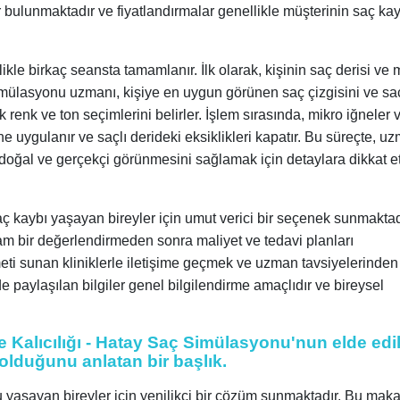
 bulunmaktadır ve fiyatlandırmalar genellikle müşterinin saç ka
.
kle birkaç seansta tamamlanır. İlk olarak, kişinin saç derisi ve
 simülasyonu uzmanı, kişiye en uygun görünen saç çizgisini ve sa
nk ve ton seçimlerini belirler. İşlem sırasında, mikro iğneler 
ne uygulanır ve saçlı derideki eksiklikleri kapatır. Bu süreçte, u
n doğal ve gerçekçi görünmesini sağlamak için detaylara dikkat 
aç kaybı yaşayan bireyler için umut verici bir seçenek sunmaktad
am bir değerlendirmeden sonra maliyet ve tedavi planları
eti sunan kliniklerle iletişime geçmek ve uzman tavsiyelerinden
paylaşılan bilgiler genel bilgilendirme amaçlıdır ve bireysel
Kalıcılığı - Hatay Saç Simülasyonu'nun elde edi
 olduğunu anlatan bir başlık.
aşayan bireyler için yenilikçi bir çözüm sunmaktadır. Bu maka