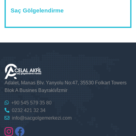
Saç Gölgelendirme
Adalet, Manas Blv. Yanyolu No:47, 35530 Folkart Towers
Blok A Busines Bayraklı/İzmir
+90 545 579 35 80
0232 421 32 34
info@sacgolgemerkezi.com