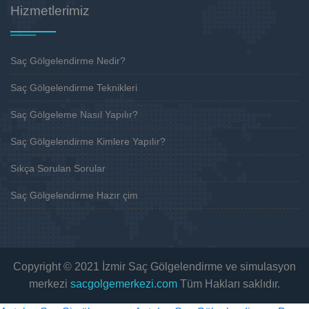
Hizmetlerimiz
Saç Gölgelendirme Nedir?
Saç Gölgelendirme Teknikleri
Saç Gölgeleme Nasıl Yapılır?
Saç Gölgelendirme Kimlere Yapılır?
Sıkça Sorulan Sorular
Saç Gölgelendirme Hazır çim
Copyright © 2021 İzmir Saç Gölgelendirme ve simulasyon
merkezi
sacgolgemerkezi.com
Tüm Hakları saklıdır.