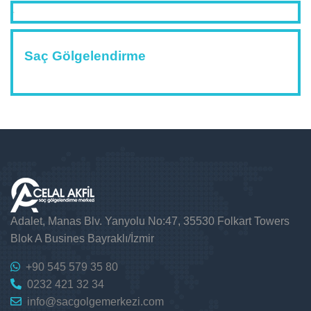
Saç Gölgelendirme
Adalet, Manas Blv. Yanyolu No:47, 35530 Folkart Towers
Blok A Busines Bayraklı/İzmir
+90 545 579 35 80
0232 421 32 34
info@sacgolgemerkezi.com