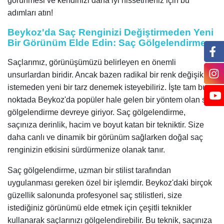
görünmesi ve kendinizi daha iyi hissetmeniz için bu
adımları atın!
Beykoz'da Saç Renginizi Değiştirmeden Yeni
Bir Görünüm Elde Edin: Saç Gölgelendirme
Saçlarımız, görünüşümüzü belirleyen en önemli
unsurlardan biridir. Ancak bazen radikal bir renk değişikliği
istemeden yeni bir tarz denemek isteyebiliriz. İşte tam bu
noktada Beykoz'da popüler hale gelen bir yöntem olan saç
gölgelendirme devreye giriyor. Saç gölgelendirme,
saçınıza derinlik, hacim ve boyut katan bir tekniktir. Size
daha canlı ve dinamik bir görünüm sağlarken doğal saç
renginizin etkisini sürdürmenize olanak tanır.
Saç gölgelendirme, uzman bir stilist tarafından
uygulanması gereken özel bir işlemdir. Beykoz'daki birçok
güzellik salonunda profesyonel saç stilistleri, size
istediğiniz görünümü elde etmek için çeşitli teknikler
kullanarak saçlarınızı gölgelendirebilir. Bu teknik, saçınıza