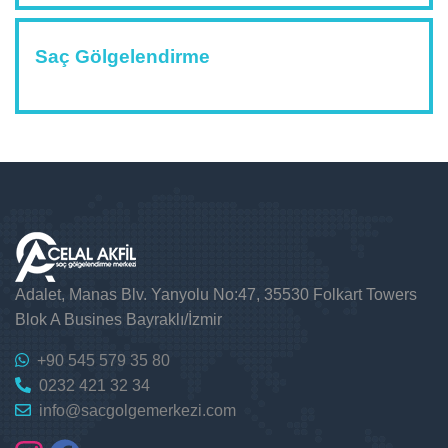
Saç Gölgelendirme
Adalet, Manas Blv. Yanyolu No:47, 35530 Folkart Towers
Blok A Busines Bayraklı/İzmir
+90 545 579 35 80
0232 421 32 34
info@sacgolgemerkezi.com