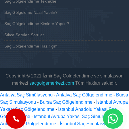
Saç Gölgelendirme Teknikleri
Saç Gölgeleme Nasıl Yapılır?
Saç Gölgelendirme Kimlere Yapılır?
Sıkça Sorulan Sorular
Saç Gölgelendirme Hazır çim
Copyright © 2021 İzmir Saç Gölgelendirme ve simulasyon
merkezi
sacgolgemerkezi.com
Tüm Hakları saklıdır.
Antalya Saç Simülasyonu
-
Antalya Saç Gölgelendirme
-
Bursa
Saç Simülasyonu
-
Bursa Saç Gölgelendirme
-
İstanbul Avrupa
Yakası Saç Gölgelendirme
-
İstanbul Anadolu Yakası Saç
Gölgelendirme
-
İstanbul Avrupa Yakası Saç Simülasyonu
-
Antalya Saç Gölgelendirme
-
İstanbul Saç Simülasyonu
-