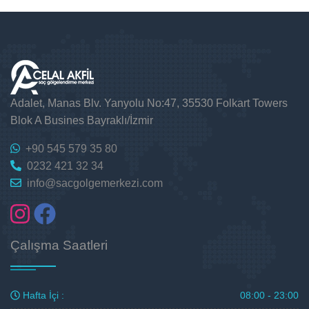
Adalet, Manas Blv. Yanyolu No:47, 35530 Folkart Towers
Blok A Busines Bayraklı/İzmir
+90 545 579 35 80
0232 421 32 34
info@sacgolgemerkezi.com
Çalışma Saatleri
Hafta İçi :
08:00 - 23:00